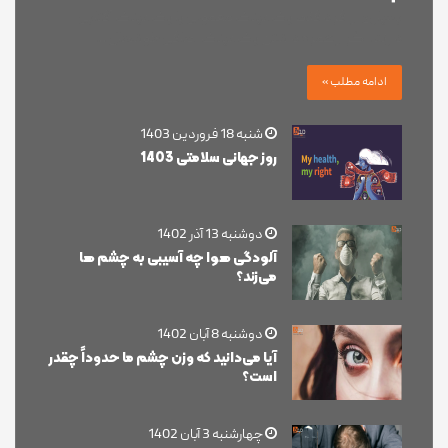
بسیاری از افراد فقط یک عینک معمولی یا یک عینک آفتابی
دارند. اگر از همراه داشتن یک عینک اضافی خوشحال …
ادامه مطلب »
شنبه 18 فروردین 1403
روز جهانی سلامتی 1403
دوشنبه 13 آذر 1402
آلودگی هوا چه آسیبی به چشم ها
می‌زند؟
دوشنبه 8 آبان 1402
آیا می‌دانید که وزن چشم ما حدوداً چقدر
است؟
چهارشنبه 3 آبان 1402