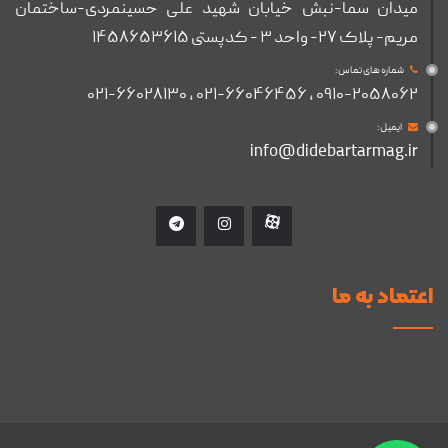
میدان سما-نبش خیابان شهید علی حسینمردی-ساختمان
مریم- پلاک ۲۷- واحد ۳ - کدپستی ۱۴۵۸۶۵۳۶۱۵
شماره های تماس :
۰۹۱۰-۲۰۵۸۰۶۲ , ۰۲۱-۶۶۰۴۶۴۵۶ , ۰۲۱-۶۶۰۲۸۱۳۰
ایمیل :
info@didebartarmag.ir
اعتماد به ما