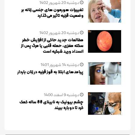
دوشنبه 20 شهریور 1402
تغییرات هورمو‌ن های جنسی زنانه بر
وضعیت قرنیه تاثیر می‌گذارد
دوشنبه 20 شهریور 1402
مطالعات جدید حاکی از افزایش خطر
سکته مغزی، حمله قلبی یا مرگ پس از
انسداد ورید شبکیه است
دوشنبه 14 شهریور 1401
پیامدهای ابتلا به قوز قرنیه در زنان باردار
دوشنبه 9 اسفند 1400
چشم بیونیک به نابینای 88 ساله کمک
کرد تا دوباره ببیند