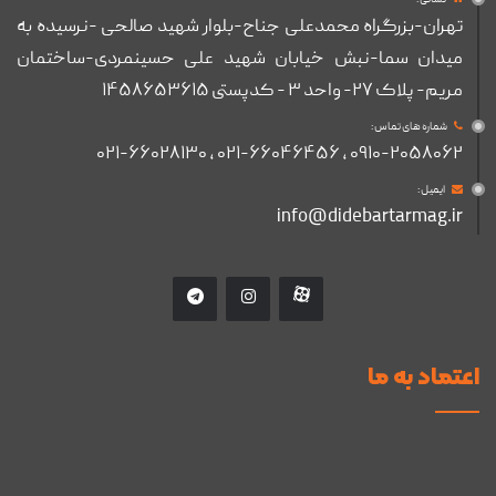
تهران-بزرگراه محمدعلی جناح-بلوار شهید صالحی -نرسیده به
میدان سما-نبش خیابان شهید علی حسینمردی-ساختمان
مریم- پلاک ۲۷- واحد ۳ - کدپستی ۱۴۵۸۶۵۳۶۱۵
شماره های تماس :
۰۹۱۰-۲۰۵۸۰۶۲ , ۰۲۱-۶۶۰۴۶۴۵۶ , ۰۲۱-۶۶۰۲۸۱۳۰
ایمیل :
info@didebartarmag.ir
اعتماد به ما