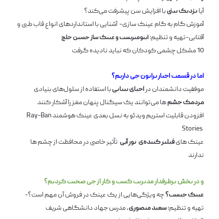
آیا
نزدیک‌ بینی
با افزایش سن پیشرفت می‌کند؟
آموزش گام ­به ­گام عینک ­سازی- آشنایی با استانداردهای انواع قاب طبی و
آفتابی-تهیه و تنظیم:
اپتومتریست و عینک ساز
حسین خلج
10 مشکل چشمی کودکان که نباید نادیده گرفت
اما در قسمت اخبار براتون چی داریم؟
موفقیت دانشمندان در
احیای بینایی
با استفاده از سلول‌های بنیادی
مردمک چشم
­ ها می­‌توانند یک سیگنال پنهان مغز را آشکار کنند
افزودن قابلیت استریم ویدئو به نسل بعدی عینک هوشمند
Ray-Ban
Stories
عینک­ های
فیلتر کننده‌ی نور آبی
تأثیر خاصی در محافظت از چشم­ ها
ندارند
و در بخش پرطرفدار مدیریت کسب و کار از چی صحبت کردیم؟
عینک چیست؟
چه ویژگی­‌هایی از یک عینک در فروش آن مهم است؟-
تهیه و تنظیم:
سعید منصوری
، مدرس جهاد دانشگاهی شریف