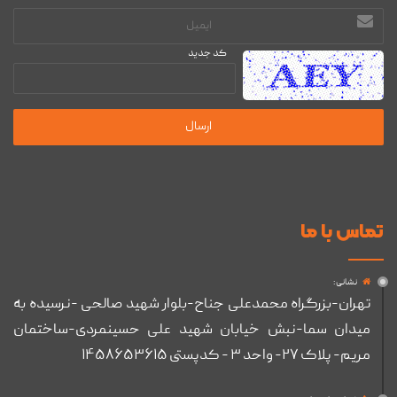
آدرس
ایمیل
کد جدید
تماس با ما
نشانی :
تهران-بزرگراه محمدعلی جناح-بلوار شهید صالحی -نرسیده به
میدان سما-نبش خیابان شهید علی حسینمردی-ساختمان
مریم- پلاک ۲۷- واحد ۳ - کدپستی ۱۴۵۸۶۵۳۶۱۵