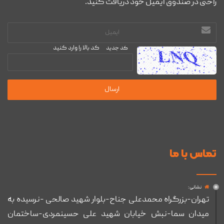
راحتی در صندوق ایمیل خود دریافت کنید.
آدرس
ایمیل
کد بالا را وارد کنید
کد جدید
تماس با ما
نشانی :
تهران-بزرگراه محمدعلی جناح-بلوار شهید صالحی -نرسیده به
میدان سما-نبش خیابان شهید علی حسینمردی-ساختمان