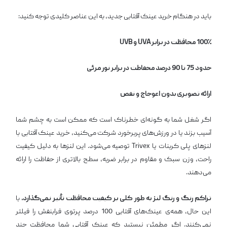
باید در هنگام خرید عینک آفتابی جدید، به این عناصر کلیدی توجه کنید:
100٪ محافظت در برابر UVA و UVB
حدود 75 تا 90 درصد محفاظت در برابر نور مرئی
ارائه تصویری بدون اعوجاج و نقص
اگر شغل شما به گونه‌ای خطرناک است که ممکن است به چشم شما
آسیب بزند یا در ورزش‌های پربرخورد شرکت می‌کنید، خرید عینک آفتابی با
لنزهای پلی کربنات یا Trivex توصیه می‌شود. این لنزها به دلیل کیفیت
راحت، وزن سبک و مقاوم در برابر ضربه، سطح بالاتری از حفاظت را ارائه
می‌دهند.
تراکم رنگ و رنگ لنز به طور کلی بر کیفیت محافظت تأثیر نمی‌گذارد.
با
این حال، همه‌ی عینک‌های آفتابی 100 درصد پرتوی فرابنفش را فیلتر
نمی‌کنند. اگر مطمئن نیستید که عینک آفتابی شما محافظت چند