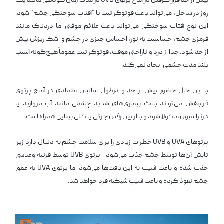
بیش از حد قرار گرفتن در آماج پرتوی UVB در مدت زمان کوتاهی مانند یک
روز در ساحل، می‌تواند باعث فوتوکراتیت یا "آفتاب سوختگی چشم" شود.
این نوع آفتاب سوختگی می‌تواند باعث علائم موقتی اما دردناک مانند
قرمزی چشم، حساسیت به نور، احساس چیزی در چشم و اشک ریزش بیش
از حد شود. جدا از درد و ناراحتی موقت، فوتوکراتیت عموماً هیچ‌گونه آسیب
بلند مدت چشمی ایجاد نمی‌کند.
با این حال حضور بیش از حد و درطول سالیان متمادی در آماج پرتوی
فرابنفش می‌تواند باعث بیماری‌های شدید چشمی مانند آب مروارید یا
دژنراسیون ماکولا شود و با از بین رفتن جزئی یا کلی بینایی همراه است.
پرتوهای UVA و UVB خطرات زیادی را برای سلامت چشم به دنبال دارد زیرا
تابش آن‌ها توسط چشم جذب می‌شود - پرتوی UVB توسط قرنیه وعدسی
جذب شده و باعث آسیب به این بافت‌ها می‌شود اما پرتوی UVA به عمق
چشم نفوذ کرده و باعث آسیب شبکیه فرد خواهد شد.