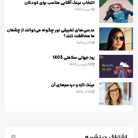
انتخاب عینک آفتابی مناسب برای کودکان
1 مرداد 1403
عدسی‌های تطبیقی نور چگونه می‌توانند از چشمان
ما محافظت کنند؟
31 تیر 1403
روز جهانی سلامتی 1403
18 فروردین 1403
عینک تازه و دردسرهای آن
20 آذر 1402
اشتراک در نشريه