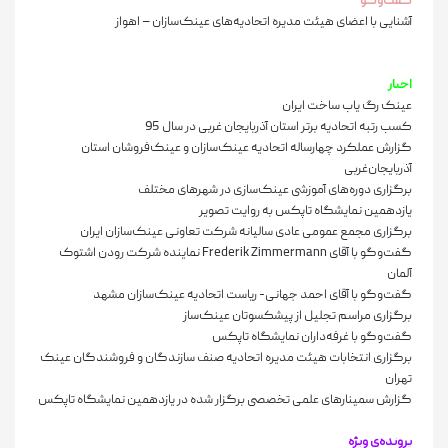
گفت‌وگو
آشنایی با اعضای هیئت مدیره اتحادیه‌های عینک‌سازان – اهواز
اخبار
عینک رگ یاب ساخت ایران
کسب رتبه اتحادیه برتر استان آذربایجان غربی در سال 95
گزارش عملکرد چهارساله اتحادیه عینک‌سازان و عینک‌فروشان استان
آذربایجان‌غربی
برگزاری دوره‌های آموزشی عینک‌سازی در شهرهای مختلف
یازدهمین نمایشگاه تاپکس به روایت تصویر
برگزاری مجمع عمومی عادی سالیانه شرکت تعاونی عینک‌سازان ایران
گفت‌وگو با آقای Frederik Zimmermann نماینده شرکت رودن اشتوک
آلمان
گفت‌وگو با آقای احمد جهانی- ریاست اتحادیه عینک‌سازان مشهد
برگزاری مراسم تجلیل از پیشکسوتان عینک‌ساز
گفت‌وگو با غرفه‌داران نمایشگاه تاپکس
برگزاری انتخابات هیئت مدیره اتحادیه صنف سازندگان و فروشندگان عینک
تهران
گزارش سمینارهای علمی تخصصی برگزار شده در یازدهمین نمایشگاه تاپکس
پرونده‌ی ویژه