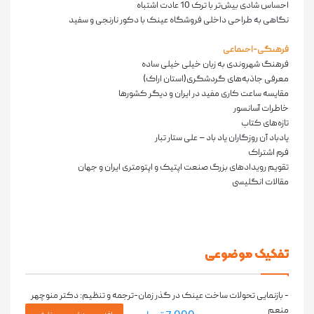
احساس شادی بیش‌تر با ترک 10 عادت اشتباه
نگاهی به طراحی داخلی فروشگاه عینک با دکور نارنجی و سفید
فرهنگی-اجتماعی
فرهنگ شهروندی به زبان خیلی خیلی ساده
معرفی جاذبه‌های گردشگری(استان اراک)
مقایسه ساعت کاری مفید در ایران و دیگر کشورها
خاطرات آسانسور
تازه‌های کتاب
یادباد آن روزگاران یاد باد – علی ستار تبار
فرم اشتراک
تقویم رویدادهای بزرگ صنعت اپتیک و اپتومتری ایران و جهان
مقالات انگلیسی
تفکیک موضوعی
- بازنمایی تحولات ساخت عینک در گذر زمان-ترجمه و تنظیم: دکتر منوچهر
منعم