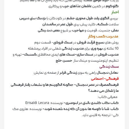
راز یک
خرید موفق عینک
: پرسش هایی که باید پاسخ آن ها را
بلد
باشیم.
گلوکوم
در کمین
عاشقان غذاهای چرب
و پرکالری
اخبار
بررسی
الگوی رشد طول محوری چشم
در کودکان با
نزدیک بینی دیررس
سلامت
شبکیه،
کلید پیش بینی
طول عمر در سالمندان
نقش
جنسیت، قومیت و
مهاجرت
بر شیوع
نقص دید رنگی
مدیریت کسب­ و­کار
روش های
تسریع فرآیند فروش
در
عینک فروشی
- قسمت دوم
10 نکته ی
بهره وری
برای
مدیریت زندگی
شغلی در
افراد پرمشغله
مدیریت فروش
در
عینک سازی-عینک های
ایمنی محافظتی
بالستیک-
تهیه و
تنظیم: اپتومتریست و عینک ساز
حسین خلج
سبک زندگی
تعادل دیجیتال
راهی به سوی
زندگی فراتر
از صفحه ی نمایش
فرهنگی- اجتماعی
فرهنگمصرف در عصر دیجیتال- چگونه الگوریتم ها و تبلیغات رفتار فرهنگی
ما را شکل می دهند؟
معرفی کتاب:
کتاب نکات کلیدی بالینی در اپتومتری-
نویسنده:
Erisaldi Lecura
کتاب
شنا با کوسه ها بدون آن که زنده بلعیده شوید-
نویسنده: هاروی مک
کی- ترجمه به فارسی دارد.