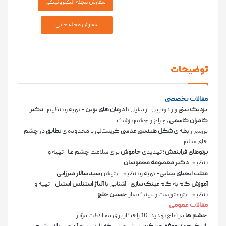
توضیحات
مقالات تخصصی
نزدیک بینی
زیر ذره بین: از دلایل تا
درمان های نوین
-
تهیه و تنظیم:
دکتر
کامران کاسمی
، جراح و چشم پزشک
بررسی رابطه ی
شکل هندسی عدسی
کریستالی با محدوده ی
تطابق
در چشم
های سالم
پرتوهای فرابنفش
؛ تهدیدی
خاموش
برای سلامت چشم ها-
تهیه و
تنظیم:
دکتر معصومه محمودیان
مثلث انحنای بینایی
-
تهیه و تنظیم: اپتیشن
سید سالار میرزایی
آموزش
گام­ به ­گام
عینک­ سازی
- آشنایی با
آلیاژ استنلس استیل
-
تهیه و
تنظیم: اپتومتریست و عینک ساز
حسین خلج
مقالات عمومی
چشم ها
در
آماج تهدید: 10 راهکار برای محافظت مؤثر