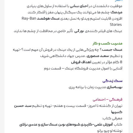
اخبار
موفقیت دانشمندان در
احیای بینایی
با استفاده از سلول‌های بنیادی
مردمک
چشم­ ها می­‌توانند یک سیگنال پنهان مغز را آشکار کنند
افزودن قابلیت استریم ویدئو به نسل بعدی
عینک هوشمند
Ray-Ban
Stories
عینک­ های فیلتر کننده‌ی
نور آبی
تأثیر خاصی در محافظت از چشم­ ها ندارند
مدیریت کسب و کار
عینک چیست
؟ چه ویژگی­‌هایی از یک عینک در فروش آن مهم است؟-تهیه
و تنظیم:
سعید منصوری
، مدرس جهاد دانشگاهی شریف
8 گام مؤثر در تعیین
اهداف فروش
آشنایی با اصول مدیریت فروشگاه عینک
–
قسمت دوم
سبک زندگی
بهینه‌­سازی
مدیریت زمان با برنامه ­ریزی
فرهنگی
–
اجتماعی
تهران از گذشته تا امروز- قسمت بیست و هفتم- تهیه و تنظیم:
سید حسین
کثیریها
معرفی کتاب:
کتاب
آموزش علمی-کاربردی شیوه‌های نوین عینک سازی و عدسی تراشی
نوشته لوچیو براتو