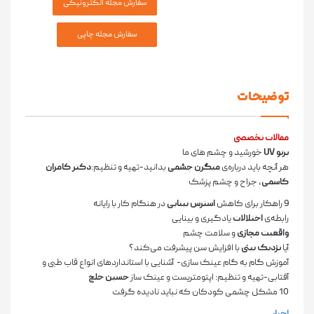
توضیحات
مقالات تخصصی
پرتو
UV
خورشید و چشم ­های ما
هر آنچه باید درباره‌­ی
میگرن چشمی
بدانید-تهیه و تنظیم:
دکتر کامران
کاسمی
، جراح و چشم پزشک
9 راهکار برای کاهش
استرس بینایی
در هنگام کار با رایانه
رابطه‌­ی
اختلالات
یادگیری و بینایی
واقعیت مجازی
و سلامت چشم
آیا
نزدیک‌ بینی
با افزایش سن پیشرفت می‌کند؟
آموزش گام ­به ­گام عینک ­سازی- آشنایی با استانداردهای انواع قاب طبی و
آفتابی-تهیه و تنظیم:
اپتومتریست و عینک ساز
حسین خلج
10 مشکل چشمی کودکان که نباید نادیده گرفت