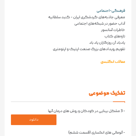
فرهنگی-اجتماعی
معرفی جاذبه‌های گردشگری ایران - گنبد سلطانیه
آداب حضور در شبکه‌های اجتماعی
خاطرات آسانسور
تازه‌های کتاب
یادباد آن روزگاران یاد باد
تقویم رویدادهای بزرگ صنعت اپتیک و اپتومتری
مقالات انگلیسی
تفکیک موضوعی
- 3 مشکل بینایی در کودکان و روش های درمان آنها
دانلود
- آنومالی های انکساری (قسمت ششم)