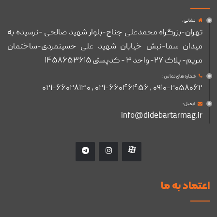
نشانی :
تهران-بزرگراه محمدعلی جناح-بلوار شهید صالحی -نرسیده به
میدان سما-نبش خیابان شهید علی حسینمردی-ساختمان
مریم- پلاک ۲۷- واحد ۳ - کدپستی ۱۴۵۸۶۵۳۶۱۵
شماره های تماس :
۰۹۱۰-۲۰۵۸۰۶۲ , ۰۲۱-۶۶۰۴۶۴۵۶ , ۰۲۱-۶۶۰۲۸۱۳۰
ایمیل :
info@didebartarmag.ir
اعتماد به ما