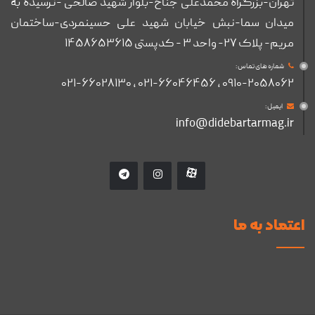
تهران-بزرگراه محمدعلی جناح-بلوار شهید صالحی -نرسیده به
میدان سما-نبش خیابان شهید علی حسینمردی-ساختمان
مریم- پلاک ۲۷- واحد ۳ - کدپستی ۱۴۵۸۶۵۳۶۱۵
شماره های تماس :
۰۹۱۰-۲۰۵۸۰۶۲ , ۰۲۱-۶۶۰۴۶۴۵۶ , ۰۲۱-۶۶۰۲۸۱۳۰
ایمیل :
info@didebartarmag.ir
اعتماد به ما